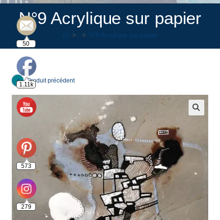
N°9 Acrylique sur papier
>
>
N°9 Acrylique sur papier
50
Produit précédent
1.11k
🔍
573
279