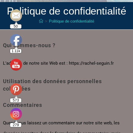
Politique de confidentialité
>
Politique de confidentialité
50
Qui sommes-nous ?
1.11k
L’adresse de notre site Web est : https://rachel-seguin.fr
Utilisation des données personnelles
collectées
573
Commentaires
Quand vous laissez un commentaire sur notre site web, les
279