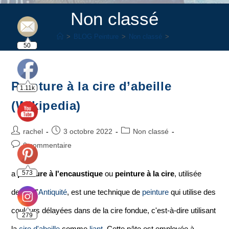
Non classé
>
BLOG Peinture
>
Non classé
>
50
Peinture à la cire d’abeille
1.11k
(Wikipedia)
rachel
3 octobre 2022
Non classé
0 commentaire
a
peinture à l'encaustique
ou
peinture à la cire
, utilisée
573
depuis l'
Antiquité
, est une technique de
peinture
qui utilise des
couleurs délayées dans de la cire fondue, c'est-à-dire utilisant
279
la
cire d'abeille
comme
liant
. Cette pâte est employée à